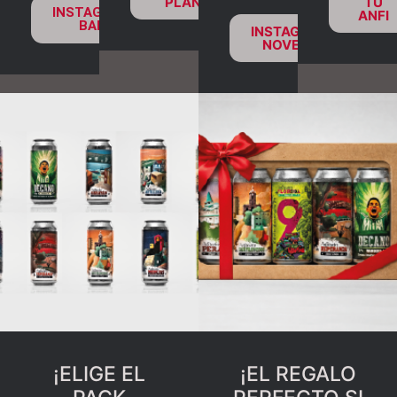
PLANTA
TU
INSTAGRAM
ANFI
BAR
INSTAGRAM
NOVENA
¡ELIGE EL
¡EL REGALO