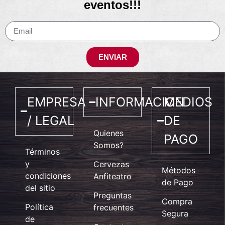
eventos!!!
ENVIAR
EMPRESA
INFORMACION
MEDIOS
/ LEGAL
DE
Quienes
PAGO
Somos?
Términos
y
Cervezas
Métodos
condiciones
Anfiteatro
de Pago
del sitio
Preguntas
Compra
Política
frecuentes
Segura
de