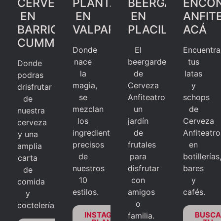
CERVECERÍA
PLANTA
BEERGARDEN
ENCO
EN
EN
EN
ANFIT
BARRIO
VALPARAÍSO
PLACILLA
ACÁ
CUMMING
Donde
El
Encuentra
nace
beergarden
tus
Donde
la
de
latas
podras
magia,
Cerveza
y
drisfrutar
se
Anfiteatro,
schops
de
mezclan
un
de
nuestra
los
jardín
Cerveza
cerveza
ingredientes
de
Anfiteatro
y una
precisos
frutales
en
amplia
de
para
botillerías
carta
nuestros
disfrutar
bares
de
10
con
y
comida
estilos.
amigos
cafés.
y
o
coctelería.
INSTAGRAM
BUSCA
familia.