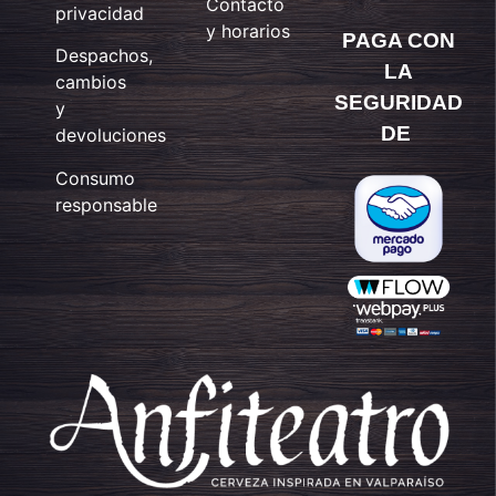
Contacto
privacidad
y horarios
PAGA CON
Despachos,
LA
cambios
SEGURIDAD
y
DE
devoluciones
Consumo
responsable