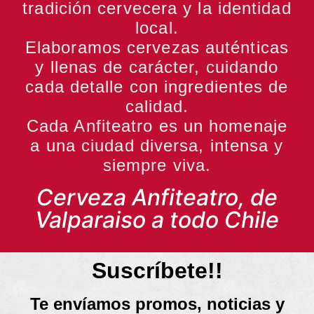
tradición cervecera y la identidad
local.
Elaboramos cervezas auténticas
y llenas de carácter, cuidando
cada detalle con ingredientes de
calidad.
Cada Anfiteatro es un homenaje
a una ciudad diversa, intensa y
siempre viva.
Cerveza Anfiteatro, de
Valparaiso a todo Chile
Suscríbete!!
Te envíamos promos, noticias y